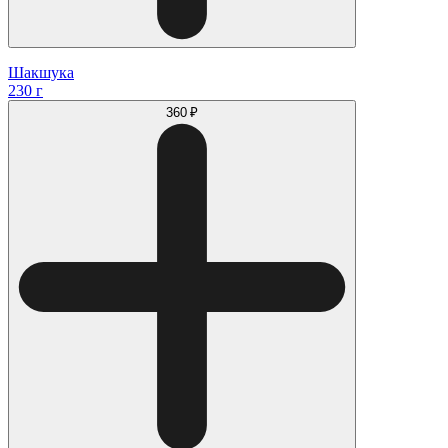
Шакшука
230 г
360 ₽