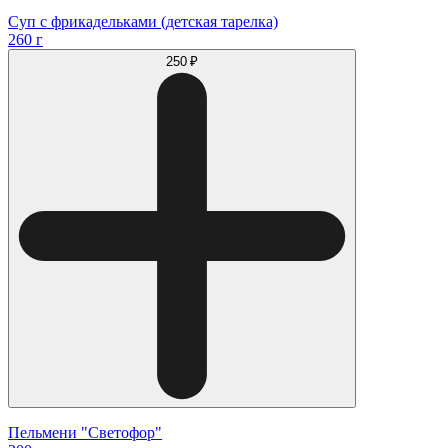
Суп с фрикадельками (детская тарелка)
260 г
250 ₽
Пельмени "Светофор"