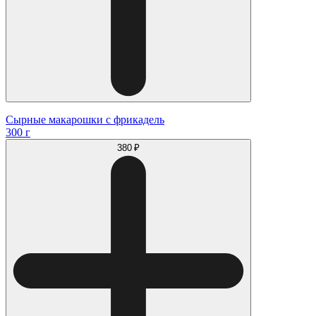
Сырные макарошки с фрикадель
300 г
380 ₽