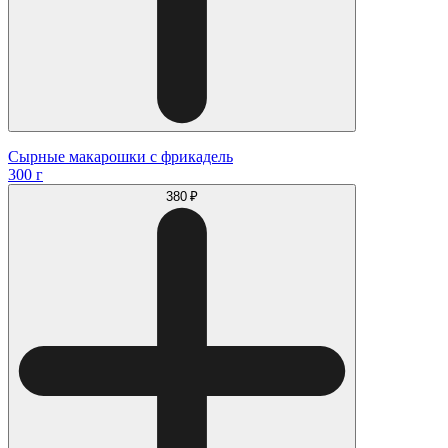
Сырные макарошки с фрикадель
300 г
380 ₽