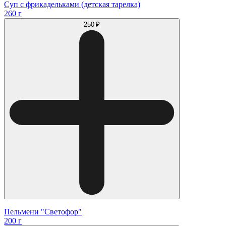
Суп с фрикадельками (детская тарелка)
260 г
250 ₽
Пельмени "Светофор"
200 г