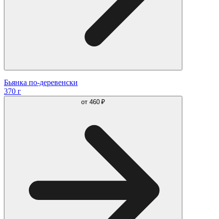
Бьянка по-деревенски
370 г
от
460 ₽