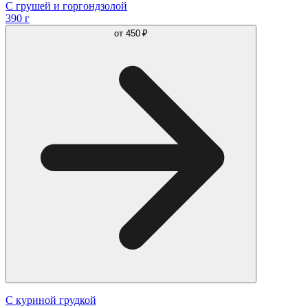
С грушей и горгондзолой
390 г
от
450 ₽
С куриной грудкой