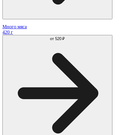
Много мяса
420 г
от
520 ₽