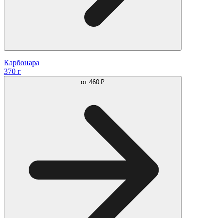
Карбонара
370 г
от
460 ₽