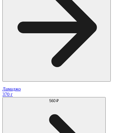
Ламаджо
370 г
560 ₽