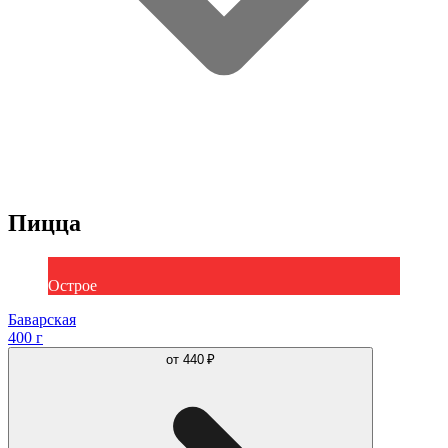
Пицца
Острое
Баварская
400 г
от
440 ₽