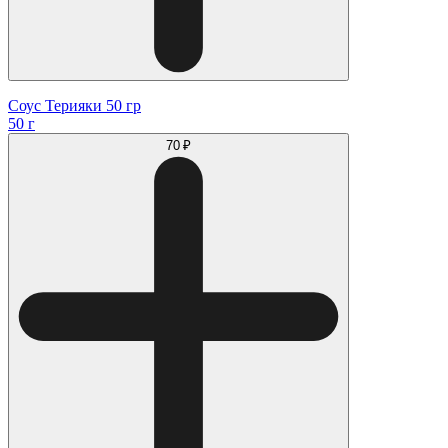
Соус Терияки 50 гр
50 г
70 ₽