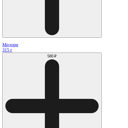
Мидори
315 г
580 ₽