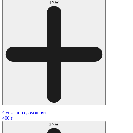
440 ₽
Суп-лапша домашняя
400 г
340 ₽