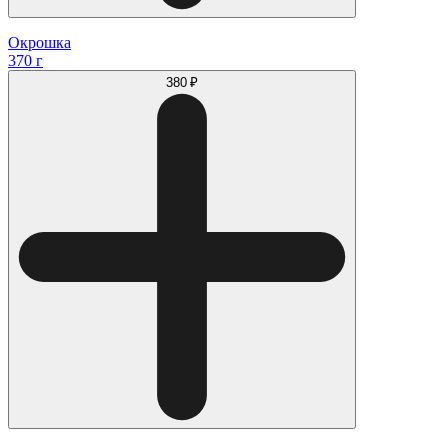
Окрошка
370 г
380 ₽