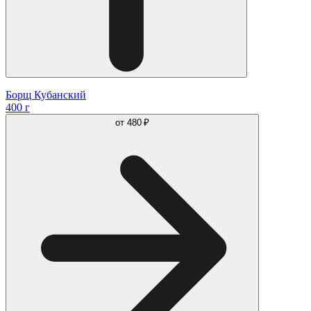
Борщ Кубанский
400 г
от
480 ₽