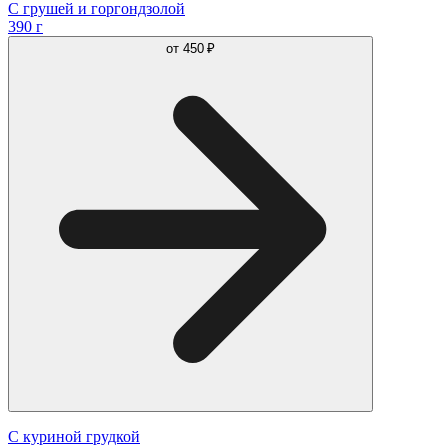
С грушей и горгондзолой
390 г
от
450 ₽
С куриной грудкой