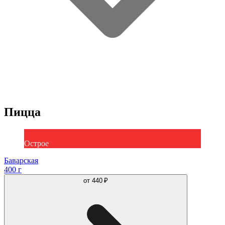
Пицца
Острое
Баварская
400 г
от
440 ₽