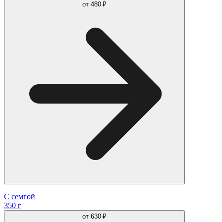
от
480 ₽
С семгой
350 г
от
630 ₽