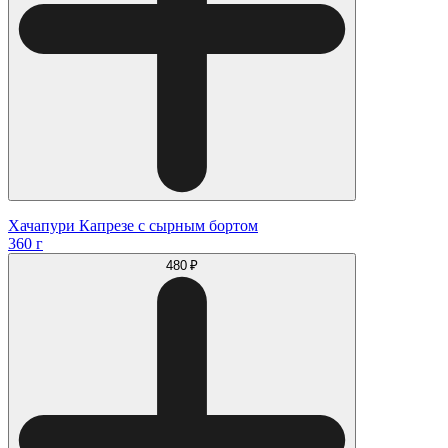
Хачапури Капрезе с сырным бортом
360 г
480 ₽