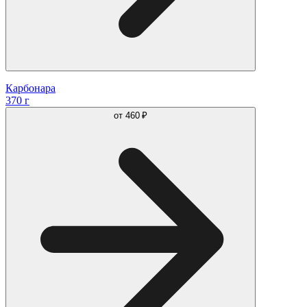
Карбонара
370 г
от
460 ₽