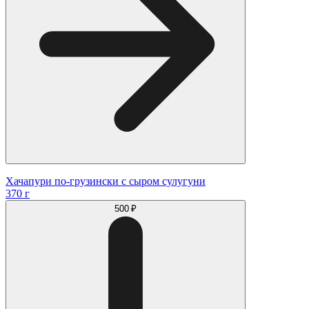
Хачапури по-грузински с сыром сулугуни
370 г
500 ₽