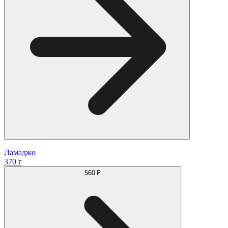
Ламаджо
370 г
560 ₽