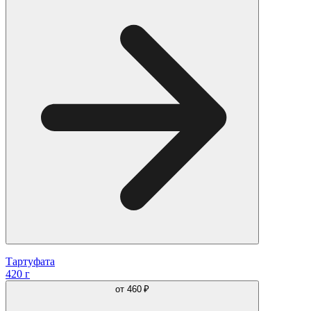
Тартуфата
420 г
от
460 ₽