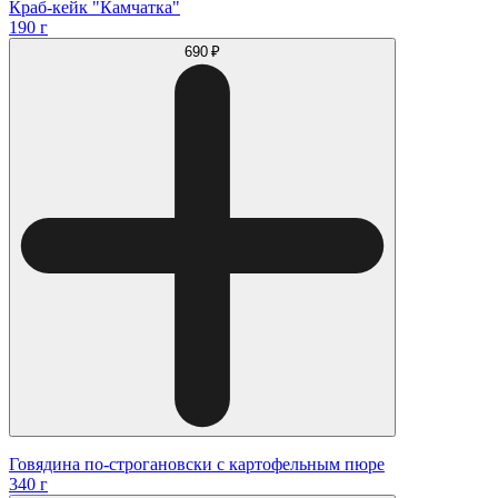
Краб-кейк "Камчатка"
190 г
690 ₽
Говядина по-строгановски с картофельным пюре
340 г